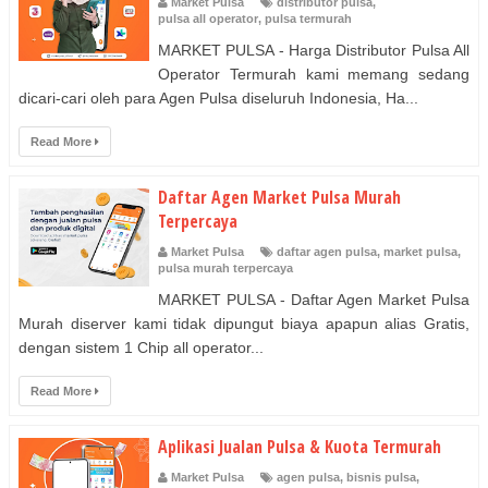
Market Pulsa
distributor pulsa
,
pulsa all operator
,
pulsa termurah
MARKET PULSA - Harga Distributor Pulsa All
Operator Termurah kami memang sedang
dicari-cari oleh para Agen Pulsa diseluruh Indonesia, Ha...
Read More
Daftar Agen Market Pulsa Murah
Terpercaya
Market Pulsa
daftar agen pulsa
,
market pulsa
,
pulsa murah terpercaya
MARKET PULSA - Daftar Agen Market Pulsa
Murah diserver kami tidak dipungut biaya apapun alias Gratis,
dengan sistem 1 Chip all operator...
Read More
Aplikasi Jualan Pulsa & Kuota Termurah
Market Pulsa
agen pulsa
,
bisnis pulsa
,