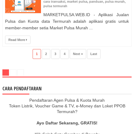
cara transaksi
,
market pulsa
,
panduan
,
pulsa murah
,
pulsa termurah
MARKETPULSA.WEB.ID - Aplikasi Jualan
Pulsa dan Kuota data Termurah adalah aplikasi gratis untuk
member-member setia Market Pulsa Murah ...
Read More
1
2
3
4
Next »
Last
CARA PENDAFTARAN
Pendaftaran Agen Pulsa & Kuota Murah
Token Listrik, Voucher Game & TV, e-Money dan Loket PPOB
Termurah?
Ayo Daftar Sekarang, GRATIS!