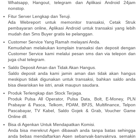
Whatsapp, Hangout, telegram dan Aplikasi Android 24jam
nonstop.
Fitur Server Lengkap dan Teruji.
Ada Webreport untuk memonitor transaksi, Cetak Struk
pembayaran online, Aplikasi Android untuk transaksi yang lebih
mudah dan Sms Buyer gratis ke pelanggan.
Customer Service Yang Ramah melayani Anda.
Kemudahan melakukan komplain transaksi dan deposit dengan
Customer Service kami melalui pesan sms dan via telepon dan
juga chat telegram.
Saldo Deposit Aman dan Tidak Akan Hangus.
Saldo deposit anda kami jamin aman dan tidak akan hangus
meskipun tidak digunakan untuk transaksi, bahkan saldo anda
bisa diwariskan ke istri, anak maupun saudara.
Produk Terlengkap dan Stock Terjaga.
Produk Pulsa All Operator, Pulsa Data, Bolt, E-Money, PLN
Prabayar & Pasca, Telkom, PDAM, BPJS, Multifinance, Telpon
Pascabayar, TV Kabel, Saldo Gojek & Grab, Voucher Game
Online dll.
Bisa di Agenkan Untuk Mendapatkan Komisi.
Anda bisa merekrut Agen dibawah anda tanpa batas sehingga
anda bebas mendaftarkan Agen sebanyak-banyaknya. semakin